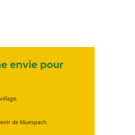
ne envie pour
illage.
avenir de Muespach.