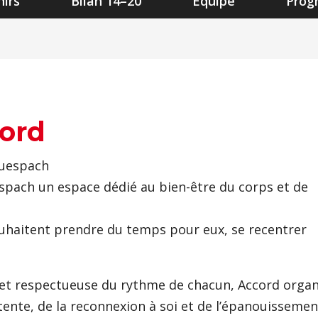
irs
Bilan 14–20
Equipe
Pro
cord
Muespach
pach un espace dédié au bien-être du corps et de
souhaitent prendre du temps pour eux, se recentrer
et respectueuse du rythme de chacun, Accord organ
étente, de la reconnexion à soi et de l’épanouissemen