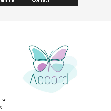
gramme
Contact
ise
t