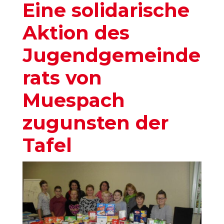
Eine solidarische
Aktion des
Jugendgemeinde
rats von
Muespach
zugunsten der
Tafel